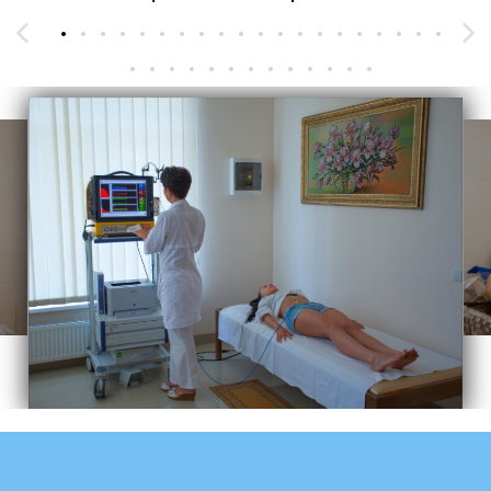
1
2
3
4
5
6
7
8
9
10
11
12
13
14
15
16
17
18
19
20
21
22
23
24
25
26
27
28
29
30
31
32
33